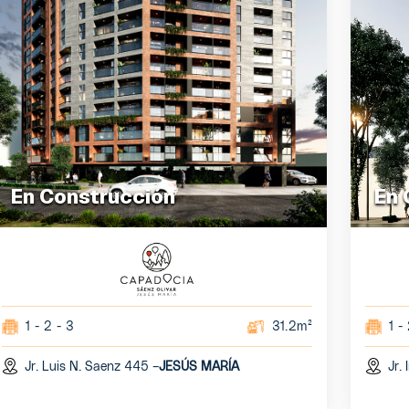
En Construcción
En 
1 - 2 - 3
31.2m²
1 - 
Jr. Luis N. Saenz 445 –
JESÚS MARÍA
Jr.