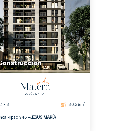
Construcción
2 - 3
36.39m²
 Inca Rípac 346 –
JESÚS MARÍA